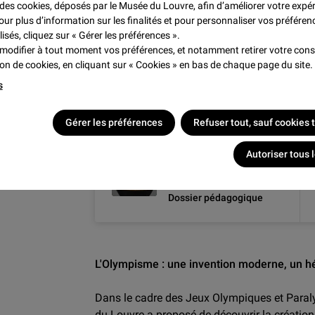
e des cookies, déposés par le Musée du Louvre, afin d’améliorer votre expé
our plus d’information sur les finalités et pour personnaliser vos préféren
Grâce à ce dossier pédagogique, explorez la 
lisés, cliquez sur « Gérer les préférences ».
représentations dans les céramiques grecque
modifier à tout moment vos préférences, et notamment retirer votre co
abordées : les techniques et typologies de v
tion de cookies, en cliquant sur « Cookies » en bas de chaque page du site.
grec, la représentation du mouvement, l'entra
s
Victoire.
Gérer les préférences
Refuser tout, sauf cookies
Autoriser tous 
Jeux olympiques
antiques
Dossier pédagogique
L'Olympisme : une invention moderne, un h
Dans le cadre des Jeux Olympiques et Paral
du Louvre a proposé de découvrir la créatio