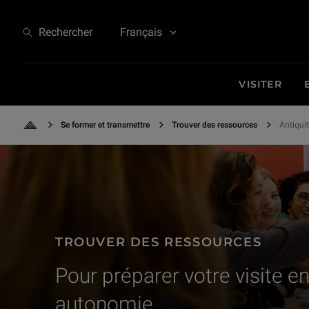
Antiquités grecques
Rechercher
Français
VISITER
Se former et transmettre
Trouver des ressources
Antiqui
Retour à l'accueil
Formation dans une des salles du "Studio", réservées aux groupes et aux 
TROUVER DES RESSOURCES
Pour préparer votre visite e
autonomie