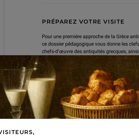
PRÉPAREZ VOTRE VISITE
Pour une première approche de la Grèce anti
ce dossier pédagogique vous donne les clefs
chefs-d'œuvre des antiquités grecques, ainsi 
au musée.
Des clefs pour
comprendre la Grèce
Dossier pédagogique
VISITEURS,
Arts et Sports : ce que les céramiques grec