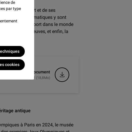
rience de
ces par type
question du sport et de ses
s. Plusieurs thématiques y sont
nsentement
ase, la place du sport dans le monde
înement, les épreuves, et enfin, la
 techniques
les cookies
Télécharger le document
.pdf (18,8Mo)
éritage antique
ympiques à Paris en 2024, le musée
n des premiers Jeux Olympiques et