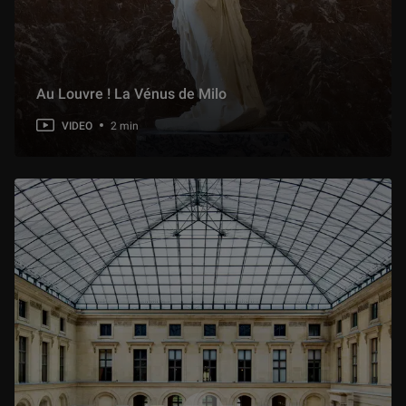
6 min
3.2 Arrêt sur image - Milon de Crotone
4 min
Au Louvre ! La Vénus de Milo
VIDEO
2 min
3.3 Arrêt sur image - David et le moment arrêté en peinture
5 min
4.1 Corps à corps - Le (sport de) combat est un art
8 min
4.2 Corps à corps - Le Gaulois blessé et les statues de l’Acropole d’Athènes
3 min
4.3 Corps à corps - La Victoire de Samothrace
2 min