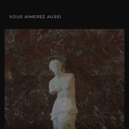
1.1 Entrez dans la danse - Danse avec les Grecs
6 min
VOUS AIMEREZ AUSSI
1.2 Entrez dans la danse - La Danse de Jean-Baptiste Carpeaux
3 min
2.1 Il va y avoir du sport ! - Culte du corps et pouvoir
6 min
2.2 Il va y avoir du sport ! - Le Discobole de Myron
3 min
2.3 Il va y avoir du sport ! - Le sport et la photo
2 min
3.1 Arrêt sur image - Et pourtant ils bougent