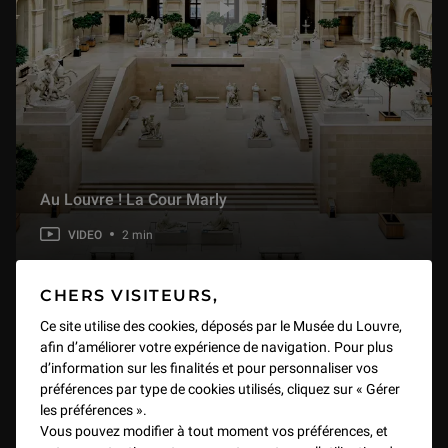
5.1 Mouvements passionnés - Le corps en émois
8 min
5.2 Mouvements passionnés - Le Verrou de Fragonard
4 min
Au Louvre ! La Cour Marly
5.3 Mouvements passionnés - Le corps amoureux au cinéma
1 min
VIDEO
2 min
CHERS VISITEURS,
Ce site utilise des cookies, déposés par le Musée du Louvre,
afin d’améliorer votre expérience de navigation. Pour plus
d’information sur les finalités et pour personnaliser vos
préférences par type de cookies utilisés, cliquez sur « Gérer
les préférences ».
Vous pouvez modifier à tout moment vos préférences, et