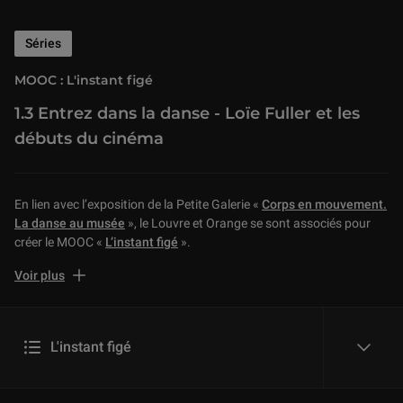
Séries
MOOC : L'instant figé
1.3 Entrez dans la danse - Loïe Fuller et les
débuts du cinéma
En lien avec l’exposition de la Petite Galerie «
Corps en mouvement.
La danse au musée
», le Louvre et Orange se sont associés pour
créer le MOOC «
L’instant figé
».
Retrouvez ici et en vidéo les cinq séquences de ce MOOC pour
Voir plus
découvrir comment les artistes, de l’Antiquité à nos jours, captent le
mouvement et donnent l’illusion de la vie. La représentation du
mouvement a posé un défi aux artistes de tous temps et nous vous
L'instant figé
proposons de d’explorer ici avec Ludovic Laugier, conservateur du
reveal
patrimoine en charge de la sculpture grecque au musée du Louvre,
les réponses qu’ils y ont apportées.