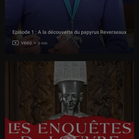
2 min
3.1 Arrêt sur image - Et pourtant ils bougent
6 min
Episode 1 : A la découverte du papyrus Reverseaux
VIDEO
3 min
3.2 Arrêt sur image - Milon de Crotone
4 min
3.3 Arrêt sur image - David et le moment arrêté en peinture
5 min
4.1 Corps à corps - Le (sport de) combat est un art
8 min
4.2 Corps à corps - Le Gaulois blessé et les statues de l’Acropole d’Athènes
3 min