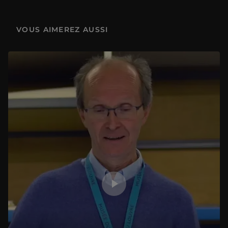
1.1 Entrez dans la danse - Danse avec les Grecs
6 min
VOUS AIMEREZ AUSSI
1.2 Entrez dans la danse - La Danse de Jean-Baptiste Carpeaux
3 min
1.3 Entrez dans la danse - Loïe Fuller et les débuts du cinéma
1 min
2.1 Il va y avoir du sport ! - Culte du corps et pouvoir
6 min
2.2 Il va y avoir du sport ! - Le Discobole de Myron
3 min
2.3 Il va y avoir du sport ! - Le sport et la photo