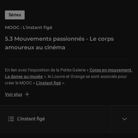
Séries
MOOC : L'instant figé
5.3 Mouvements passionnés - Le corps
amoureux au cinéma
En lien avec l’exposition de la Petite Galerie «
Corps en mouvement.
La danse au musée
», le Louvre et Orange se sont associés pour
créer le MOOC «
L’instant figé
».
Retrouvez ici et en vidéo les cinq séquences de ce MOOC pour
Voir plus
découvrir comment les artistes, de l’Antiquité à nos jours, captent le
mouvement et donnent l’illusion de la vie. La représentation du
mouvement a posé un défi aux artistes de tous temps et nous vous
L'instant figé
proposons de d’explorer ici avec Ludovic Laugier, conservateur du
reveal
patrimoine en charge de la sculpture grecque au musée du Louvre,
les réponses qu’ils y ont apportées.