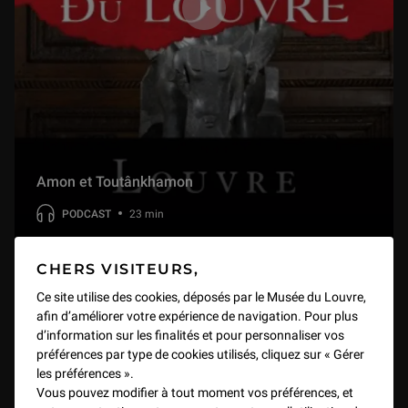
4.3 Corps à corps - La Victoire de Samothrace
2 min
5.1 Mouvements passionnés - Le corps en émois
8 min
Amon et Toutânkhamon
5.2 Mouvements passionnés - Le Verrou de Fragonard
4 min
PODCAST
23 min
CHERS VISITEURS,
Ce site utilise des cookies, déposés par le Musée du Louvre,
afin d’améliorer votre expérience de navigation. Pour plus
d’information sur les finalités et pour personnaliser vos
préférences par type de cookies utilisés, cliquez sur « Gérer
les préférences ».
Vous pouvez modifier à tout moment vos préférences, et