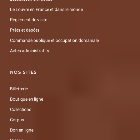
Le Louvre en France et dans le monde
Règlement de visite
Prêts et dépôts
Commande publique et occupation domaniale
Actes administratifs
NOS SITES
Billetterie
Boutique en ligne
Collections
Corpus
Don en ligne