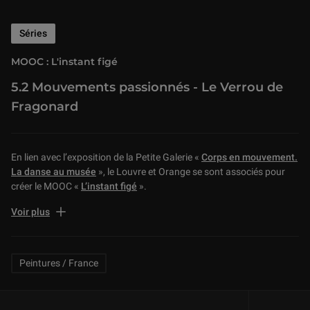
Séries
MOOC : L'instant figé
5.2 Mouvements passionnés - Le Verrou de
Fragonard
En lien avec l’exposition de la Petite Galerie «
Corps en mouvement.
La danse au musée
», le Louvre et Orange se sont associés pour
créer le MOOC «
L’instant figé
».
Retrouvez ici et en vidéo les cinq séquences de ce MOOC pour
Voir plus
découvrir comment les artistes, de l’Antiquité à nos jours, captent le
mouvement et donnent l’illusion de la vie. La représentation du
mouvement a posé un défi aux artistes de tous temps et nous vous
Related Keywords
Peintures / France
proposons de d’explorer ici avec Ludovic Laugier, conservateur du
patrimoine en charge de la sculpture grecque au musée du Louvre,
les réponses qu’ils y ont apportées.