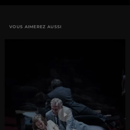
4.2 Corps à corps - Le Gaulois blessé et les statues de l’Acropole d’Athènes
3 min
VOUS AIMEREZ AUSSI
4.3 Corps à corps - La Victoire de Samothrace
2 min
5.1 Mouvements passionnés - Le corps en émois
8 min
5.3 Mouvements passionnés - Le corps amoureux au cinéma
1 min